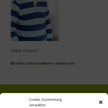
Volker Clanzett
volker.clanzett@emc-railway.com
Ing.-Büro Rörden GmbH
Cookie-Zustimmung
Europaplatz 2
verwalten