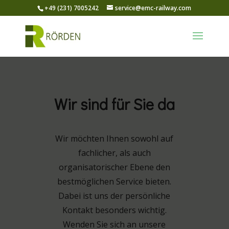
+49 (231) 7005242
service@emc-railway.com
Wir sind für Sie da
Wir möchten Ihnen sowohl auf
fachlicher, als auch
organisatorischer Ebene den
bestmöglichen Service bieten.
Dabei ist uns der persönliche
Kontakt besonders wichtig.
Wenden Sie sich an unsere